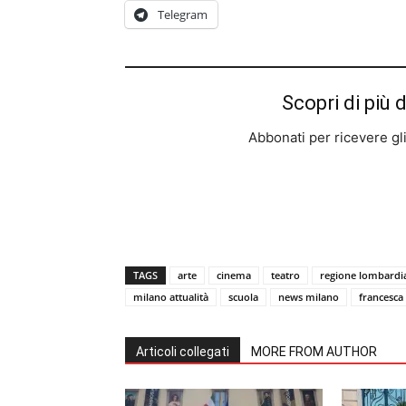
Telegram
Scopri di più 
Abbonati per ricevere gli u
TAGS
arte
cinema
teatro
regione lombardi
milano attualità
scuola
news milano
francesca
Articoli collegati
MORE FROM AUTHOR