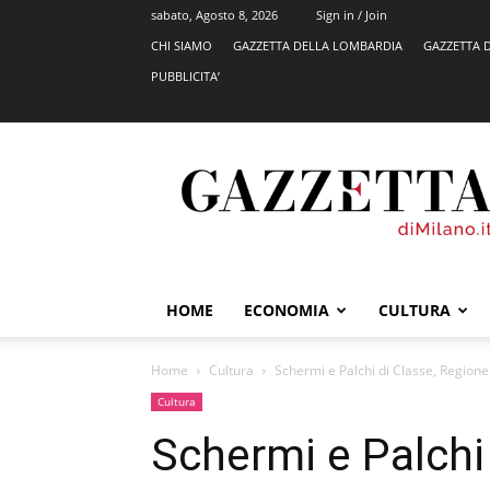
sabato, Agosto 8, 2026
Sign in / Join
CHI SIAMO
GAZZETTA DELLA LOMBARDIA
GAZZETTA 
PUBBLICITA’
GazzettadiMilano.it
HOME
ECONOMIA
CULTURA
Home
Cultura
Schermi e Palchi di Classe, Regione
Cultura
Schermi e Palchi