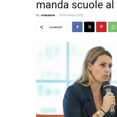
manda scuole al 
By
redazione
-
29 Dicembre 2025
condividi