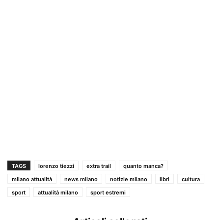
TAGS
lorenzo tiezzi
extra trail
quanto manca?
milano attualità
news milano
notizie milano
libri
cultura
sport
attualità milano
sport estremi