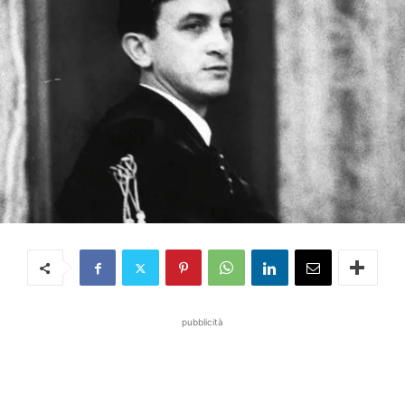
pubblicità