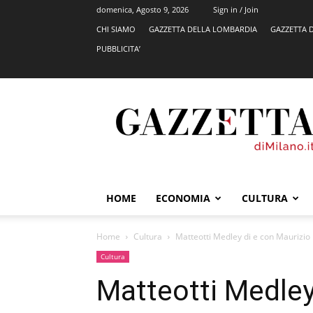
domenica, Agosto 9, 2026
Sign in / Join
CHI SIAMO
GAZZETTA DELLA LOMBARDIA
GAZZETTA 
PUBBLICITA’
GazzettadiMilano.it
HOME
ECONOMIA
CULTURA
Home
Cultura
Matteotti Medley di e con Maurizio
Cultura
Matteotti Medley