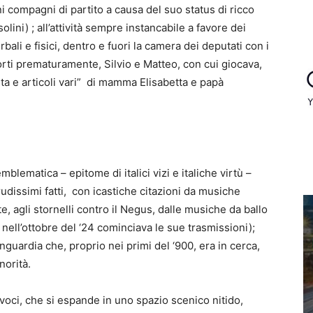
 compagni di partito a causa del suo status di ricco
lini) ; all’attività sempre instancabile a favore dei
rbali e fisici, dentro e fuori la camera dei deputati con i
 morti prematuramente, Silvio e Matteo, con cui giocava,
nta e articoli vari” di mamma Elisabetta e papà
blematica – epitome di italici vizi e italiche virtù –
crudissimi fatti, con icastiche citazioni da musiche
e, agli stornelli contro il Negus, dalle musiche da ballo
 nell’ottobre del ‘24 cominciava le sue trasmissioni);
nguardia che, proprio nei primi del ‘900, era in cerca,
norità.
 voci, che si espande in uno spazio scenico nitido,