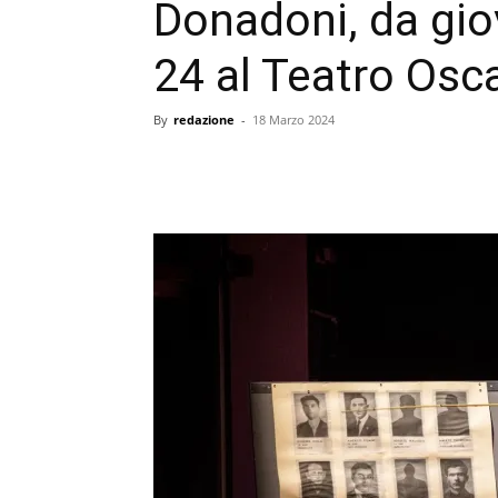
Donadoni, da gi
24 al Teatro Osc
By
redazione
-
18 Marzo 2024
condividi