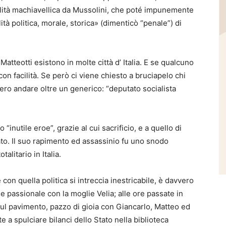
ilità machiavellica da Mussolini, che poté impunemente
ità politica, morale, storica» (dimenticò “penale”) di
tteotti esistono in molte città d’ Italia. E se qualcuno
on facilità. Se però ci viene chiesto a bruciapelo chi
ero andare oltre un generico: “deputato socialista
“inutile eroe”, grazie al cui sacrificio, e a quello di
ccato. Il suo rapimento ed assassinio fu uno snodo
litario in Italia.
on quella politica si intreccia inestricabile, è davvero
e passionale con la moglie Velia; alle ore passate in
 sul pavimento, pazzo di gioia con Giancarlo, Matteo ed
ate a spulciare bilanci dello Stato nella biblioteca