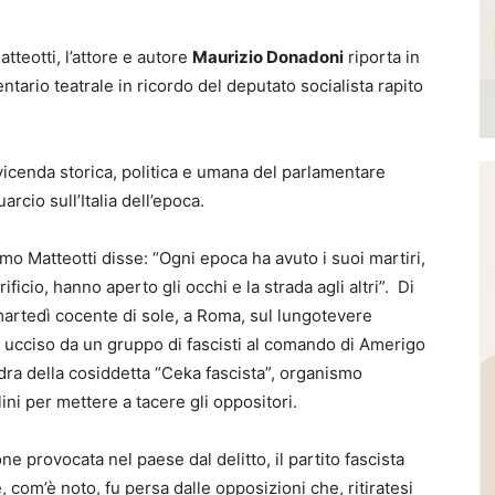
tteotti, l’attore e autore
Maurizio Donadoni
riporta in
tario teatrale in ricordo del deputato socialista rapito
 vicenda storica, politica e umana del parlamentare
cio sull’Italia dell’epoca.
o Matteotti disse: “Ogni epoca ha avuto i suoi martiri,
crificio, hanno aperto gli occhi e la strada agli altri”. Di
 martedì cocente di sole, a Roma, sul lungotevere
e ucciso da un gruppo di fascisti al comando di Amerigo
dra della cosiddetta “Ceka fascista”, organismo
ni per mettere a tacere gli oppositori.
ne provocata nel paese dal delitto, il partito fascista
, com’è noto, fu persa dalle opposizioni che, ritiratesi