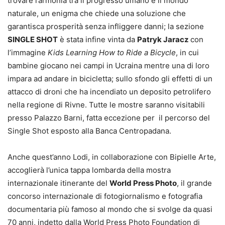
trovare l’armonia tra il progresso umano e il mondo
naturale, un enigma che chiede una soluzione che
garantisca prosperità senza infliggere danni; la sezione
SINGLE SHOT
è stata infine vinta da
Patryk Jaracz
con
l’immagine
Kids Learning How to Ride a Bicycle
, in cui
bambine giocano nei campi in Ucraina mentre una di loro
impara ad andare in bicicletta; sullo sfondo gli effetti di un
attacco di droni che ha incendiato un deposito petrolifero
nella regione di Rivne. Tutte le mostre saranno visitabili
presso Palazzo Barni, fatta eccezione per il percorso del
Single Shot esposto alla Banca Centropadana.
Anche quest’anno Lodi, in collaborazione con Bipielle Arte,
accoglierà l’unica tappa lombarda della mostra
internazionale itinerante del
World Press Photo
, il grande
concorso internazionale di fotogiornalismo e fotografia
documentaria più famoso al mondo che si svolge da quasi
70 anni, indetto dalla World Press Photo Foundation di