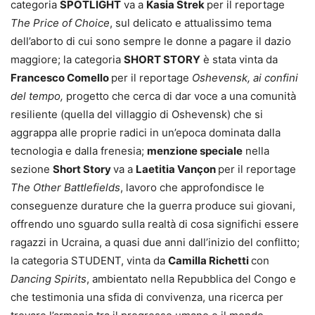
categoria
SPOTLIGHT
va a
Kasia Strek
per il reportage
The Price of Choice
, sul delicato e attualissimo tema
dell’aborto di cui sono sempre le donne a pagare il dazio
maggiore; la categoria
SHORT STORY
è stata vinta da
Francesco Comello
per il reportage
Oshevensk, ai confini
del tempo,
progetto che cerca di dar voce a una comunità
resiliente (quella del villaggio di Oshevensk) che si
aggrappa alle proprie radici in un’epoca dominata dalla
tecnologia e dalla frenesia;
menzione speciale
nella
sezione
Short Story
va a
Laetitia Vançon
per il reportage
The Other Battlefields
, lavoro che approfondisce le
conseguenze durature che la guerra produce sui giovani,
offrendo uno sguardo sulla realtà di cosa significhi essere
ragazzi in Ucraina, a quasi due anni dall’inizio del conflitto;
la categoria STUDENT, vinta da
Camilla Richetti
con
Dancing Spirits
, ambientato nella Repubblica del Congo e
che testimonia una sfida di convivenza, una ricerca per