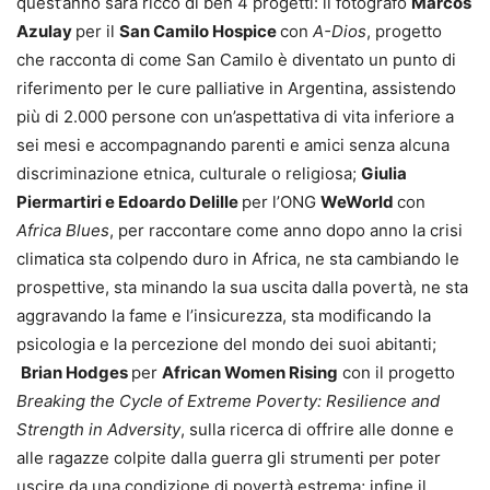
quest’anno sarà ricco di ben 4 progetti: il fotografo
Marcos
Azulay
per il
San Camilo H
ospice
con
A-Dios
, progetto
che racconta di come San Camilo è diventato un punto di
riferimento per le cure palliative in Argentina, assistendo
più di 2.000 persone con un’aspettativa di vita inferiore a
sei mesi e accompagnando parenti e amici senza alcuna
discriminazione etnica, culturale o religiosa;
Giulia
Piermartiri e Edoardo Delille
per l’ONG
WeWorld
con
Africa Blues
, per raccontare come anno dopo anno la crisi
climatica sta colpendo duro in Africa, ne sta cambiando le
prospettive, sta minando la sua uscita dalla povertà, ne sta
aggravando la fame e l’insicurezza, sta modificando la
psicologia e la percezione del mondo dei suoi abitanti;
Brian Hodges
per
African Women Rising
con il progetto
Breaking the Cycle of Extreme Poverty: Resilience and
Strength in Adversity
, sulla ricerca di offrire alle donne e
alle ragazze colpite dalla guerra gli strumenti per poter
uscire da una condizione di povertà estrema; infine il