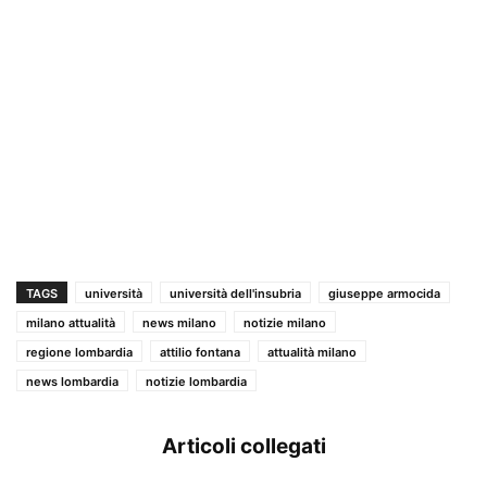
TAGS
università
università dell'insubria
giuseppe armocida
milano attualità
news milano
notizie milano
regione lombardia
attilio fontana
attualità milano
news lombardia
notizie lombardia
Articoli collegati