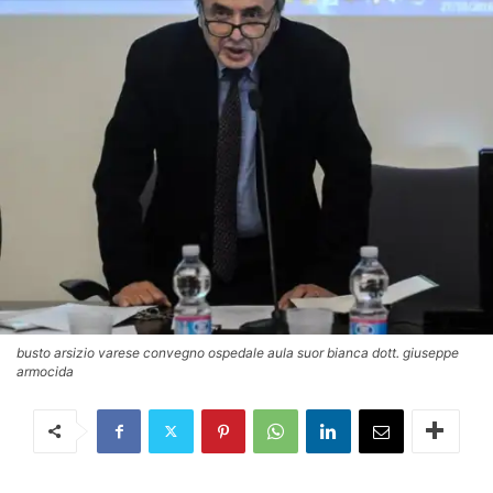
busto arsizio varese convegno ospedale aula suor bianca dott. giuseppe
armocida