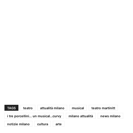
TAGS
teatro
attualità milano
musical
teatro martinitt
i tre porcellini... un musical...curvy
milano attualità
news milano
notizie milano
cultura
arte