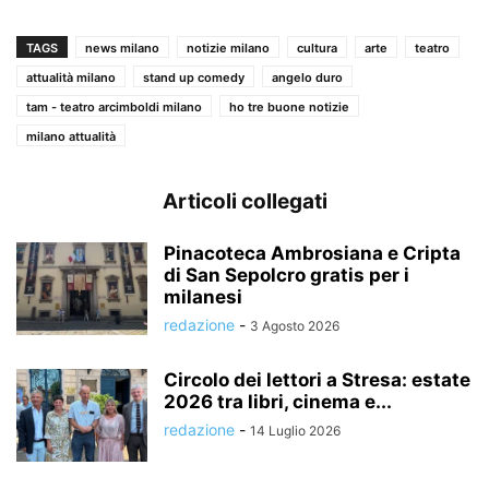
TAGS
news milano
notizie milano
cultura
arte
teatro
attualità milano
stand up comedy
angelo duro
tam - teatro arcimboldi milano
ho tre buone notizie
milano attualità
Articoli collegati
Pinacoteca Ambrosiana e Cripta
di San Sepolcro gratis per i
milanesi
redazione
-
3 Agosto 2026
Circolo dei lettori a Stresa: estate
2026 tra libri, cinema e...
redazione
-
14 Luglio 2026