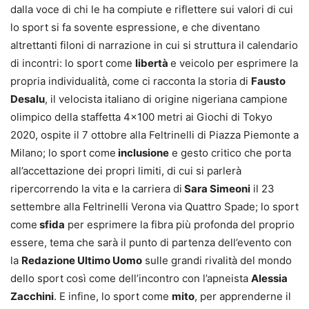
dalla voce di chi le ha compiute e riflettere sui valori di cui
lo sport si fa sovente espressione, e che diventano
altrettanti filoni di narrazione in cui si struttura il calendario
di incontri: lo sport come
libertà
e veicolo per esprimere la
propria individualità, come ci racconta la storia di
Fausto
Desalu
, il velocista italiano di origine nigeriana campione
olimpico della staffetta 4×100 metri ai Giochi di Tokyo
2020, ospite il 7 ottobre alla Feltrinelli di Piazza Piemonte a
Milano; lo sport come
inclusione
e gesto critico che porta
all’accettazione dei propri limiti, di cui si parlerà
ripercorrendo la vita e la carriera di
Sara Simeoni
il 23
settembre alla Feltrinelli Verona via Quattro Spade; lo sport
come
sfida
per esprimere la fibra più profonda del proprio
essere, tema che sarà il punto di partenza dell’evento con
la
Redazione Ultimo Uomo
sulle grandi rivalità del mondo
dello sport così come dell’incontro con l’apneista
Alessia
Zacchini
. E infine, lo sport come
mito
, per apprenderne il