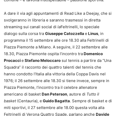
A dare il via agli appuntamenti di Read Like a Deejay, che si
svolgeranno in libreria e saranno trasmessi in diretta
streaming sui canali social di
la
Feltrinelli, lo speciale
dialogo sulla corsa tra
Giuseppe Catozzella
e
Linus
, in
programma il 15 settembre alle ore 18.30 alla Feltrinelli di
Piazza Piemonte a Milano. A seguire, il 22 settembre alle
18.30, Piazza Piemonte ospita l’incontro tra
Domenico
Procacci
e
Stefano Meloccaro
sul tennis a partire da “Una
Squadra” il racconto dei quattro talenti del tennis che
hanno condotto l’Italia alla vittoria della Coppa Davis nel
1976; il 26 settembre alle 18.30 si tiene invece, sempre in
Piazza Piemonte, l’incontro tra il celebre allenatore
americano di basket
Dan Peterson
, autore di
Tutto il
basket
(Centauria), e
Guido Bagatta
. Sempre di basket e di
miti sportivi, il 27 settembre alle 18.00 questa volta alla
Feltrinelli di Verona Quattro Spade, parlano anche
Davide