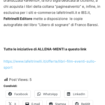
brandizzata «
al
vento», la loro sigla dedicata al ciclismo, a
chi acquista i libri della collana “paginealvento” e, infine, in
esclusiva per i siti e-commerce lafeltrinelli.it e IBS.it,
Feltrinelli Editore
mette a disposizione le copie
autografate del libro “Libero di sognare” di Franco Baresi.
Tutte le iniziative di ALLENA-MENTI a questo link
https://www.lafeltrinelli.it/offerte/libri-film-eventi-sullo-
sport
Post Views:
5
Condividi:
Facebook
WhatsApp
LinkedIn
X
E-mail
Stampa
Reddit