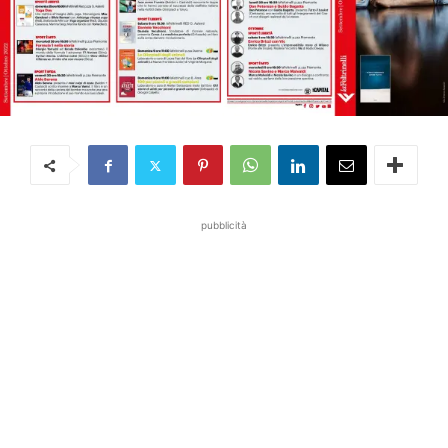
pubblicità