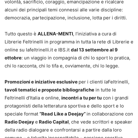
volontà, sacrificio, coraggio, emancipazione e ricalcare
alcuni dei principali temi connessi alle varie discipline:
democrazia, partecipazione, inclusione, lotta per i diritti.
Tutto questo è
ALLENA-MENTI
, l’iniziativa a cura di
Librerie Feltrinelli in programma in tutta la rete di Librerie e
online su lafeltrinelli.it e IBS.it
dal 13 settembre al 9
ottobre
: un viaggio in compagnia di chi lo sport lo pratica,
chi lo racconta, chi lo tifa e, ovviamente, chi lo legge.
Promozioni e iniziative esclusive
per i clienti
la
Feltrinelli,
tavoli tematici e proposte bibliografiche
in tutte le
Feltrinelli d’Italia e online,
incontri a tu per tu
con i grandi
protagonisti della letteratura sportiva e dello sport e lo
speciale format
“Read Like a Deejay”
in collaborazione con
Radio Deejay
e
Radio Capital
, che vede scrittori e speaker
della radio dialogare e confrontarsi a partire dalla loro
comune – e talvolta insospettabile – passione sportiva.