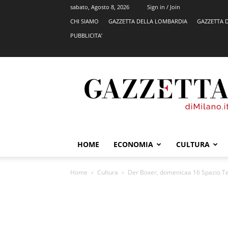
sabato, Agosto 8, 2026
Sign in / Join
CHI SIAMO
GAZZETTA DELLA LOMBARDIA
GAZZETTA 
PUBBLICITA’
GazzettadiMilano.it
HOME
ECONOMIA
CULTURA
Home
Cultura
Der Boxer, domenicaa 16 Spazio T