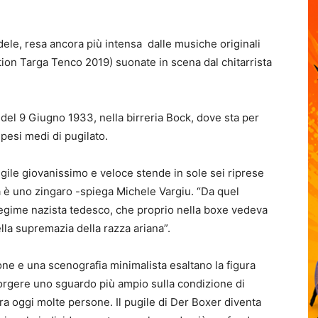
ele, resa ancora più intensa dalle musiche originali
ion Targa Tenco 2019) suonate in scena dal chitarrista
 del 9 Giugno 1933, nella birreria Bock, dove sta per
i pesi medi di pugilato.
ugile giovanissimo e veloce stende in sole sei riprese
Ma è uno zingaro -spiega Michele Vargiu. “Da quel
egime nazista tedesco, che proprio nella boxe vedeva
lla supremazia della razza ariana”.
one e una scenografia minimalista esaltano la figura
a porgere uno sguardo più ampio sulla condizione di
ra oggi molte persone. Il pugile di Der Boxer diventa