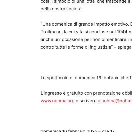
così il simbolo di una lotta che trascende i
della nostra società.
“Una domenica di grande impatto emotivo. D
Trollmann, la cui vita si concluse nel 19
anche un’ occasione per non dimenticare l’im
contro tutte le forme di ingiustizia” – spieg
Lo spettacolo di domenica 16 febbraio alle 17
L’ingresso è gratuito con prenotazione obblig
www.nohma.org
o scrivere a
nohma@nohma
domenica 16 febbraio 2025 – ore 17