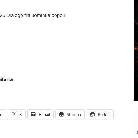
Dialogo fra uomini e popoli
itarra
In
X
E-mail
Stampa
Reddit