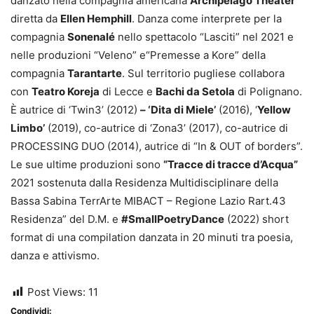
danzato nella compagnia americana
Archipelago Theater
diretta da
Ellen Hemphill
. Danza come interprete per la
compagnia
Sonenalé
nello spettacolo “Lasciti” nel 2021 e
nelle produzioni “Veleno” e“Premesse a Kore” della
compagnia
Tarantarte
. Sul territorio pugliese collabora
con
Teatro Koreja
di Lecce e
Bachi da Setola
di Polignano.
È autrice di ‘Twin3’ (2012)
– ‘Dita di Miele’
(2016), ‘
Yellow
Limbo’
(2019), co-autrice di ‘Zona3’ (2017), co-autrice di
PROCESSING DUO (2014), autrice di “In & OUT of borders”.
Le sue ultime produzioni sono
“Tracce di tracce d’Acqua”
2021 sostenuta dalla Residenza Multidisciplinare della
Bassa Sabina TerrArte MIBACT – Regione Lazio Rart.43
Residenza” del D.M. e
#SmallPoetryDance
(2022) short
format di una compilation danzata in 20 minuti tra poesia,
danza e attivismo.
Post Views:
11
Condividi: