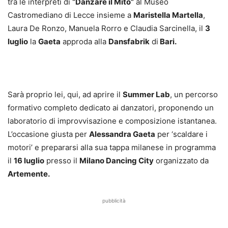
tra le interpreti di
“Danzare il Mito”
al Museo
Castromediano di Lecce insieme a
Maristella Martella
,
Laura De Ronzo, Manuela Rorro e Claudia Sarcinella, il
3
luglio
la
Gaeta
approda alla
Dansfabrik
di
Bari.
Sarà proprio lei, qui, ad aprire il
Summer Lab
, un percorso
formativo completo dedicato ai danzatori, proponendo un
laboratorio di improvvisazione e composizione istantanea.
L’occasione giusta per
Alessandra Gaeta
per ‘scaldare i
motori’ e prepararsi alla sua tappa milanese in programma
il
16 luglio
presso il
Milano Dancing City
organizzato da
Artemente.
pubblicità