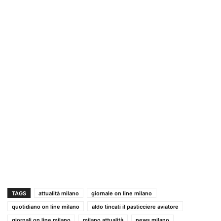
TAGS
attualità milano
giornale on line milano
quotidiano on line milano
aldo tincati il pasticciere aviatore
giornali on line milano
milano attualità
news milano