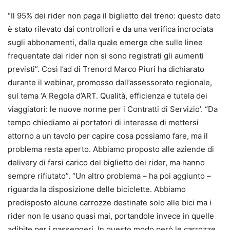
“Il 95% dei rider non paga il biglietto del treno: questo dato
è stato rilevato dai controllori e da una verifica incrociata
sugli abbonamenti, dalla quale emerge che sulle linee
frequentate dai rider non si sono registrati gli aumenti
previsti”. Così l’ad di Trenord Marco Piuri ha dichiarato
durante il webinar, promosso dall’assessorato regionale,
sul tema ‘A Regola d’ART. Qualità, efficienza e tutela dei
viaggiatori: le nuove norme per i Contratti di Servizio’. “Da
tempo chiediamo ai portatori di interesse di mettersi
attorno a un tavolo per capire cosa possiamo fare, ma il
problema resta aperto. Abbiamo proposto alle aziende di
delivery di farsi carico del biglietto dei rider, ma hanno
sempre rifiutato”. “Un altro problema – ha poi aggiunto –
riguarda la disposizione delle biciclette. Abbiamo
predisposto alcune carrozze destinate solo alle bici ma i
rider non le usano quasi mai, portandole invece in quelle
adibite per i passeggeri. In questo modo però le carrozze