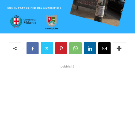
pubblicità