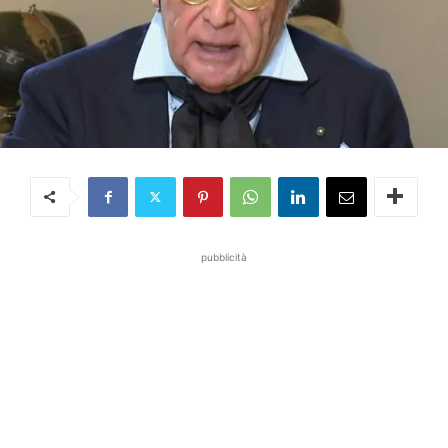
pubblicità