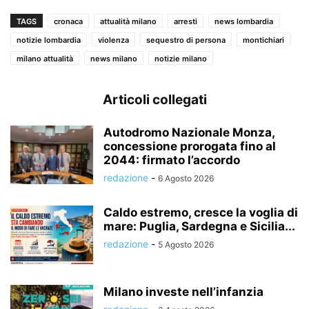
TAGS
cronaca
attualità milano
arresti
news lombardia
notizie lombardia
violenza
sequestro di persona
montichiari
milano attualità
news milano
notizie milano
Articoli collegati
Autodromo Nazionale Monza,
concessione prorogata fino al
2044: firmato l’accordo
redazione
-
6 Agosto 2026
Caldo estremo, cresce la voglia di
mare: Puglia, Sardegna e Sicilia...
redazione
-
5 Agosto 2026
Milano investe nell’infanzia