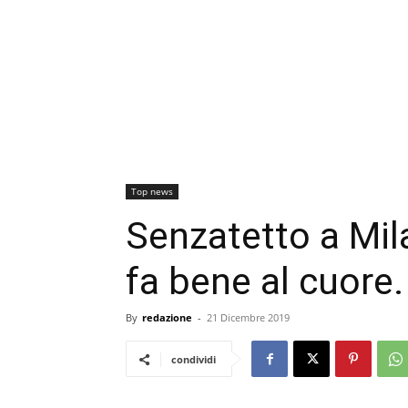
Top news
Senzatetto a Milan
fa bene al cuore.
By
redazione
-
21 Dicembre 2019
condividi