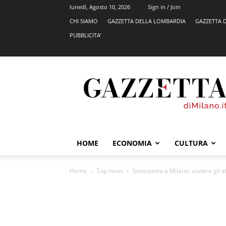
lunedì, Agosto 10, 2026
Sign in / Join
CHI SIAMO
GAZZETTA DELLA LOMBARDIA
GAZZETTA 
PUBBLICITA’
GazzettadiMilano.it
HOME
ECONOMIA
CULTURA
Home
Top news
Senzatetto a Milano: aiutare gli al