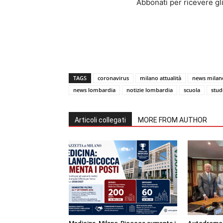
Abbonati per ricevere gli u
TAGS
coronavirus
milano attualità
news milan
news lombardia
notizie lombardia
scuola
stud
Articoli collegati
MORE FROM AUTHOR