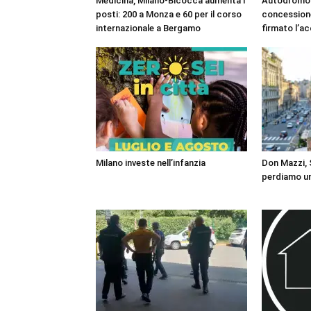
Medicina, Milano-Bicocca aumenta i
Autodromo 
posti: 200 a Monza e 60 per il corso
concessione
internazionale a Bergamo
firmato l’a
Milano investe nell’infanzia
Don Mazzi, S
perdiamo un