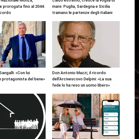
Nazionale Monza,
Caldo estremo, cresce la voglia di
 prorogata fino al 2044:
mare: Puglia, Sardegna e Sicilia
ccordo
trainano le partenze degli italiani
angalli: «Con lui
Don Antonio Mazzi, il ricordo
 protagonista del bene»
dell’Arcivescovo Delpini: «La sua
fede lo ha reso un uomo libero»