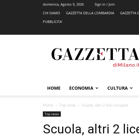
domenica, Agosto 9, 2026
Sign in / Join
CHI SIAMO
GAZZETTA DELLA LOMBARDIA
GAZZETTA 
PUBBLICITA’
GazzettadiMilano.it
HOME
ECONOMIA
CULTURA
Home
Top news
Scuola, altri 2 licei occupati.
Top news
Scuola, altri 2 li