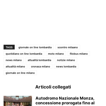
TAGS
giornale on line lombardia
scontro milaano
quotidiano on line lombardia
moto milano
filobus milano
news milano
attualità lombardia
notizie milano
attualità milano
cronaca milano
news lombardia
giornale on line milano
Articoli collegati
Autodromo Nazionale Monza,
concessione prorogata fino al