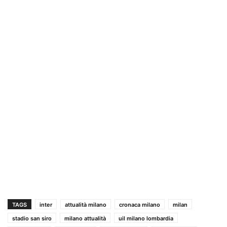
TAGS
inter
attualità milano
cronaca milano
milan
stadio san siro
milano attualità
uil milano lombardia