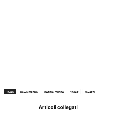
TAGS
news milano
notizie milano
fedez
rovazzi
Articoli collegati