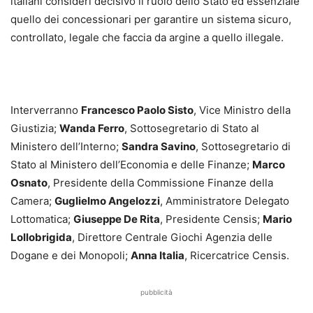
italiani consideri decisivo il ruolo dello Stato ed essenziale
quello dei concessionari per garantire un sistema sicuro,
controllato, legale che faccia da argine a quello illegale.
Interverranno
Francesco Paolo Sisto
, Vice Ministro della
Giustizia;
Wanda Ferro
, Sottosegretario di Stato al
Ministero dell’Interno;
Sandra Savino
, Sottosegretario di
Stato al Ministero dell’Economia e delle Finanze;
Marco
Osnato
, Presidente della Commissione Finanze della
Camera;
Guglielmo Angelozzi
, Amministratore Delegato
Lottomatica;
Giuseppe De Rita
, Presidente Censis;
Mario
Lollobrigida
, Direttore Centrale Giochi Agenzia delle
Dogane e dei Monopoli;
Anna Italia
, Ricercatrice Censis.
pubblicità