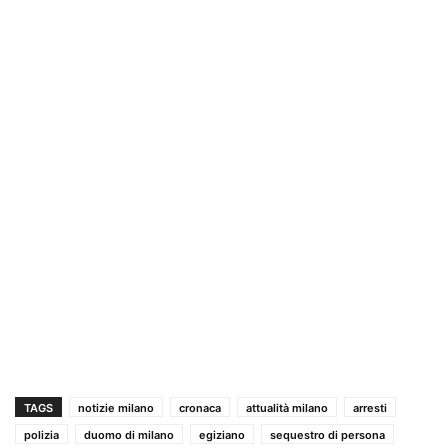
TAGS
notizie milano
cronaca
attualità milano
arresti
polizia
duomo di milano
egiziano
sequestro di persona