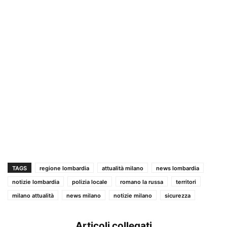
TAGS
regione lombardia
attualità milano
news lombardia
notizie lombardia
polizia locale
romano la russa
territori
milano attualità
news milano
notizie milano
sicurezza
Articoli collegati