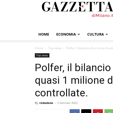
GazzettadiMilano.it
HOME
ECONOMIA
CULTURA
Home
Top news
Polfer, il bilancio di un anno di att
Top news
Polfer, il bilancio
quasi 1 milione 
controllate.
By
redazione
-
2 Gennaio 2023