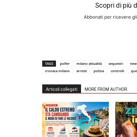
Scopri di più 
Abbonati per ricevere gli u
TAGS
polfer
milano attualità
sequestri
new
cronaca milano
arresti
polizia
controlli
que
Articoli collegati
MORE FROM AUTHOR