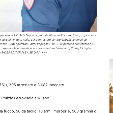
operazione Rail Safe Day, una giornata di controlli straordinari, organizzata
e sensibili in tutta Italia, per contrastare comportamenti anomali ed
denti 1.740 operatori Polfer impegnati, 10.151 le persone controllate e 46
 rispettare le norme di sicurezza in ambito ferroviario, Roma, 15 luglio
O SALES EDITORIALE USE ONLY +++
761), 305 arrestate e 3.082 indagate.
la Polizia Ferroviaria a Milano.
a fuoco, 56 da taglio, 16 armi improprie, 588 grammi di