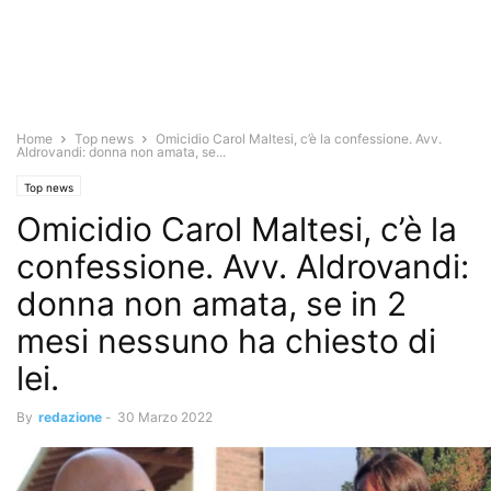
Home
Top news
Omicidio Carol Maltesi, c’è la confessione. Avv.
Aldrovandi: donna non amata, se...
Top news
Omicidio Carol Maltesi, c’è la
confessione. Avv. Aldrovandi:
donna non amata, se in 2
mesi nessuno ha chiesto di
lei.
By
redazione
-
30 Marzo 2022