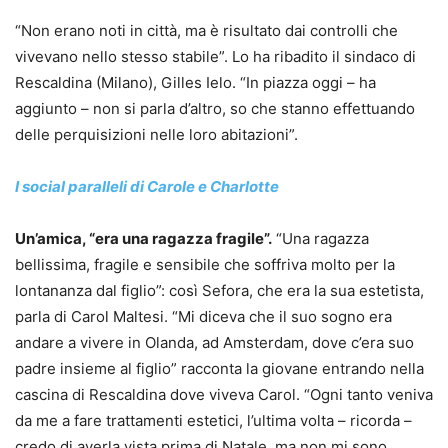
“Non erano noti in città, ma è risultato dai controlli che
vivevano nello stesso stabile”. Lo ha ribadito il sindaco di
Rescaldina (Milano), Gilles Ielo. “In piazza oggi – ha
aggiunto – non si parla d’altro, so che stanno effettuando
delle perquisizioni nelle loro abitazioni”.
I social paralleli di Carole e Charlotte
Un’amica, “era una ragazza fragile”.
“Una ragazza
bellissima, fragile e sensibile che soffriva molto per la
lontananza dal figlio”: così Sefora, che era la sua estetista,
parla di Carol Maltesi. “Mi diceva che il suo sogno era
andare a vivere in Olanda, ad Amsterdam, dove c’era suo
padre insieme al figlio” racconta la giovane entrando nella
cascina di Rescaldina dove viveva Carol. “Ogni tanto veniva
da me a fare trattamenti estetici, l’ultima volta – ricorda –
credo di averla vista prima di Natale, ma non mi sono