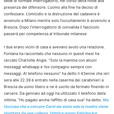
sede di formale interrogatorio, nel corso della notte alla
presenza del difensore. L’uomo alla fine ha deciso di
confessare. L’omicidio e la distruzione del cadavere è
avvenuto a Milano mentre solo l’occultamento è avvenuto a
Brescia. Dopo l’interrogatorio di convalida il fascicolo
passerà per competenza al tribunale milanese
I due erano vicini di casa e avevano avuto una relazione.
Fontana ha raccontato che nessuno in questi mesi ha
cercato Charlotte Angie. “Solo la mamma con alcuni
messaggi whatsapp e l’ex compagno sempre con
messaggi. Al telefono nessuno” ha detto il 43enne che ieri
sera alle 22.39 è entrato nella caserma dei carabinieri a
Brescia da uomo libero e ne è uscito da fermato finendo in
carcere. Da gennaio ad oggi ha utilizzato il telefono della
vittima. “Ho pagato anche l’affitto di casa sua” ha detto.
Ma
l’accusa che a cercare Carol sia stata solo la madre viene
rigettata da una collega, l’attrice porno Sabrina Ice.