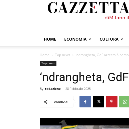
GazzettadiMilano.it
HOME
ECONOMIA
CULTURA
Home
Top news
‘ndrangheta, GdF arresta 6 pers
Top news
‘ndrangheta, GdF
By
redazione
-
28 Febbraio 2025
condividi