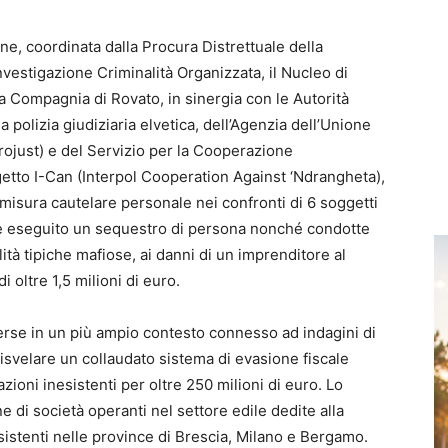
ne, coordinata dalla Procura Distrettuale della
nvestigazione Criminalità Organizzata, il Nucleo di
a Compagnia di Rovato, in sinergia con le Autorità
la polizia giudiziaria elvetica, dell’Agenzia dell’Unione
rojust) e del Servizio per la Cooperazione
ogetto I-Can (Interpol Cooperation Against ‘Ndrangheta),
isura cautelare personale nei confronti di 6 soggetti
e eseguito un sequestro di persona nonché condotte
tà tipiche mafiose, ai danni di un imprenditore al
i oltre 1,5 milioni di euro.
erse in un più ampio contesto connesso ad indagini di
disvelare un collaudato sistema di evasione fiscale
zioni inesistenti per oltre 250 milioni di euro. Lo
di società operanti nel settore edile dedite alla
sistenti nelle province di Brescia, Milano e Bergamo.