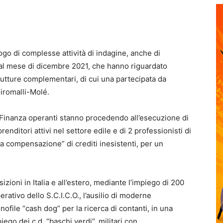
ogo di complesse attività di indagine, anche di
 dal mese di dicembre 2021, che hanno riguardato
strutture complementari, di cui una partecipata da
Piromalli-Molé.
 Finanza operanti stanno procedendo all’esecuzione di
renditori attivi nel settore edile e di 2 professionisti di
ta compensazione” di crediti inesistenti, per un
zioni in Italia e all’estero, mediante l’impiego di 200
erativo dello S.C.I.C.O., l’ausilio di moderne
nofile “cash dog” per la ricerca di contanti, in una
ego dei c.d. “baschi verdi”, militari con