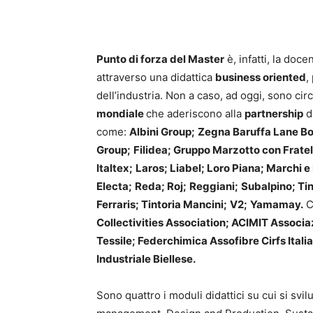
Punto di forza del Master
è, infatti, la doc
attraverso una didattica
business oriented
,
dell’industria. Non a caso, ad oggi, sono cir
mondiale
che aderiscono alla
partnership
d
come:
Albini Group;
Zegna Baruffa Lane Bor
Group;
Filidea; Gruppo Marzotto con Fratell
Italtex;
Laros; Liabel; Loro Piana; Marchi e 
Electa;
Reda; Roj;
Reggiani;
Subalpino; Tin
Ferraris; Tintoria Mancini;
V2;
Yamamay.
C
Collectivities Association; ACIMIT Associazi
Tessile; Federchimica Assofibre Cirfs Itali
Industriale Biellese.
Sono quattro i moduli didattici su cui si svil