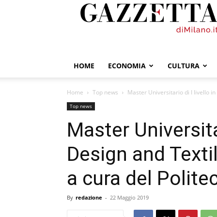
GazzettadiMilano.it
HOME
ECONOMIA
CULTURA
Home
Top news
Master Universitario di I livello i
Top news
Master Universitar
Design and Texti
a cura del Polite
By
redazione
-
22 Maggio 2019