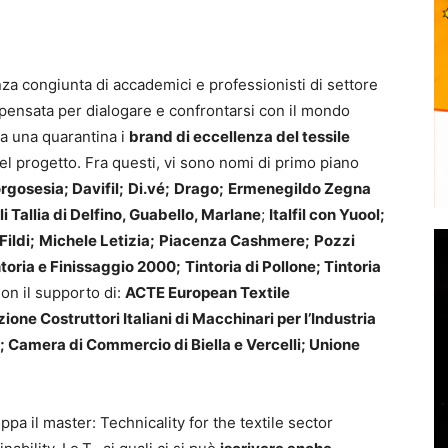
enza congiunta di accademici e professionisti di settore
 pensata per dialogare e confrontarsi con il mondo
ca una quarantina i
brand di eccellenza del tessile
el progetto. Fra questi, vi sono nomi di primo piano
gosesia; Davifil;
Di.vé;
Drago;
Ermenegildo Zegna
i Tallia di Delfino, Guabello, Marlane
;
Italfil con Yuool;
Fildi;
Michele Letizia;
Piacenza Cashmere;
Pozzi
toria e Finissaggio 2000;
Tintoria di Pollone; Tintoria
on il supporto di:
ACTE European Textile
one Costruttori Italiani di Macchinari per l’Industria
a; Camera di Commercio di Biella e Vercelli; Unione
uppa il master: Technicality for the textile sector