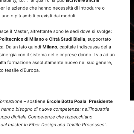
lity, I.o.T., ai quali ci si può
iscrivere anche
per le aziende che hanno necessità di introdurre o
uno o più ambiti previsti dai moduli.
sce il Master, altrettante sono le sedi dove si svolge:
Politecnico di Milano
e
Città Studi Biella
, supportato
za. Da un lato quindi
Milano
, capitale indiscussa della
sinergia con il sistema delle imprese danno il via ad un
 alta formazione assolutamente nuovo nel suo genere,
to tessile d’Europa.
sformazione
– sostiene
Ercole Botto Poala
,
Presidente
 hanno bisogno di nuove competenze: nell’industria
sviluppo digitale Competenze che rispecchiano
e dal master in Fiber Design and Textile Processes”.