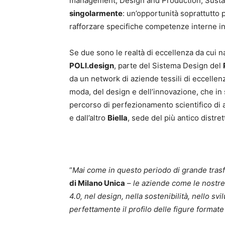
management, Design and Production, Sustainabi
singolarmente
: un’opportunità soprattutto 
rafforzare specifiche competenze interne in 
Se due sono le realtà di eccellenza da cui na
POLI.design
, parte del Sistema Design del
da un network di aziende tessili di eccellen
moda, del design e dell’innovazione, che in 
percorso di perfezionamento scientifico di
e dall’altro
Biella
, sede del più antico distret
“
Mai come in questo periodo di grande tra
di Milano Unica
–
le aziende come le nostre
4.0, nel design, nella sostenibilità, nello 
perfettamente il profilo delle figure format