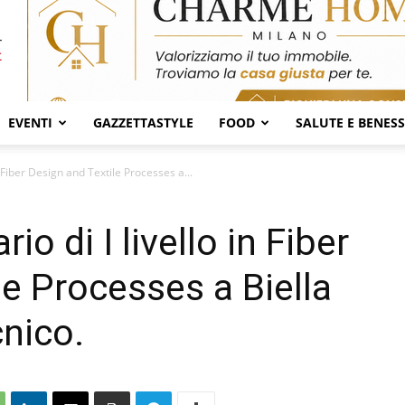
EVENTI
GAZZETTASTYLE
FOOD
SALUTE E BENES
n Fiber Design and Textile Processes a...
io di I livello in Fiber
le Processes a Biella
cnico.