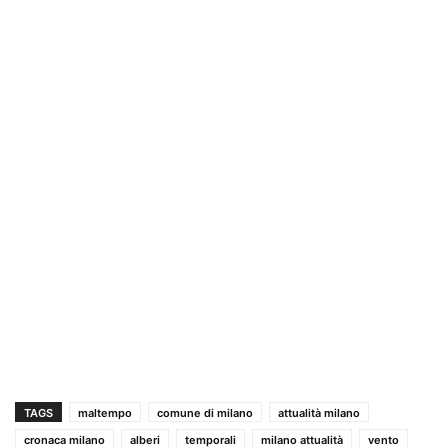
TAGS
maltempo
comune di milano
attualità milano
cronaca milano
alberi
temporali
milano attualità
vento