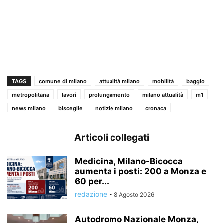
TAGS
comune di milano
attualità milano
mobilità
baggio
metropolitana
lavori
prolungamento
milano attualità
m1
news milano
bisceglie
notizie milano
cronaca
Articoli collegati
Medicina, Milano-Bicocca
aumenta i posti: 200 a Monza e
60 per...
redazione
-
8 Agosto 2026
Autodromo Nazionale Monza,