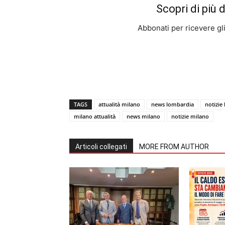
Scopri di più 
Abbonati per ricevere gli u
TAGS
attualità milano
news lombardia
notizie
milano attualità
news milano
notizie milano
Articoli collegati
MORE FROM AUTHOR