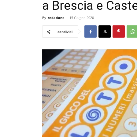
a Brescia e Caste
By
redazione
-
15 Giugno 2020
condividi