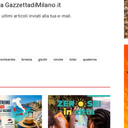
da GazzettadiMilano.it
ltimi articoli inviati alla tua e-mail.
 lombardia
brescia
giochi
vincite
lotto
quaterna