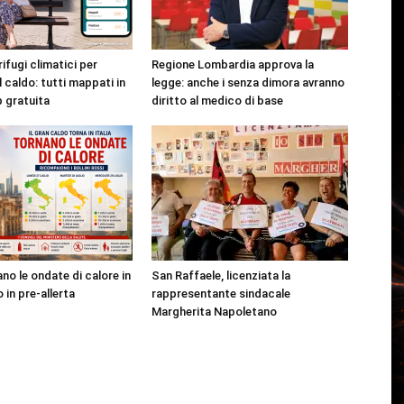
rifugi climatici per
Regione Lombardia approva la
l caldo: tutti mappati in
legge: anche i senza dimora avranno
p gratuita
diritto al medico di base
no le ondate di calore in
San Raffaele, licenziata la
o in pre-allerta
rappresentante sindacale
Margherita Napoletano