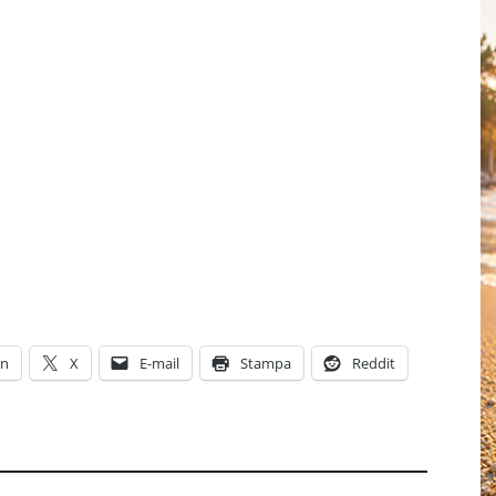
In
X
E-mail
Stampa
Reddit