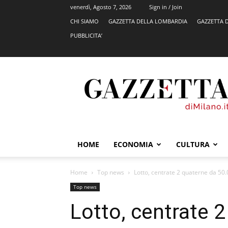
venerdì, Agosto 7, 2026
Sign in / Join
CHI SIAMO
GAZZETTA DELLA LOMBARDIA
GAZZETTA 
PUBBLICITA’
GazzettadiMilano.it
HOME
ECONOMIA
CULTURA
Home
Top news
Lotto, centrate 2 quaterne da 50.
Top news
Lotto, centrate 