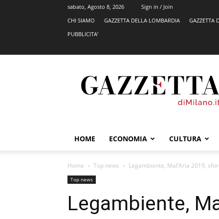
sabato, Agosto 8, 2026
Sign in / Join
CHI SIAMO
GAZZETTA DELLA LOMBARDIA
GAZZETTA 
PUBBLICITA’
GazzettadiMilano.it
HOME
ECONOMIA
CULTURA
Home
Top news
Legambiente, Mal’Aria 2019, sforat
Top news
Legambiente, Mal