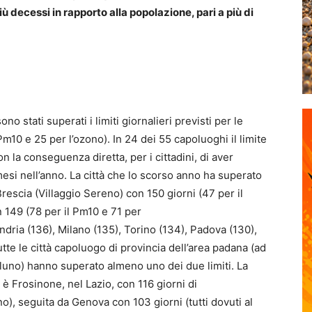
più decessi in rapporto alla popolazione, pari a più di
o stati superati i limiti giornalieri previsti per le
l Pm10 e 25 per l’ozono). In 24 dei 55 capoluoghi il limite
n la conseguenza diretta, per i cittadini, di aver
mesi nell’anno. La città che lo scorso anno ha superato
rescia (Villaggio Sereno) con 150 giorni (47 per il
 149 (78 per il Pm10 e 71 per
ndria (136), Milano (135), Torino (134), Padova (130),
te le città capoluogo di provincia dell’area padana (ad
luno) hanno superato almeno uno dei due limiti. La
 è Frosinone, nel Lazio, con 116 giorni di
), seguita da Genova con 103 giorni (tutti dovuti al