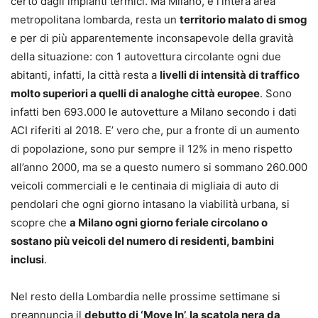
certo dagli impianti termici. Ma Milano, e l’intera area
metropolitana lombarda, resta un
territorio malato di smog
e per di più apparentemente inconsapevole della gravità
della situazione: con 1 autovettura circolante ogni due
abitanti, infatti, la città resta a
livelli di intensità di traffico
molto superiori a quelli di analoghe città europee
. Sono
infatti ben 693.000 le autovetture a Milano secondo i dati
ACI riferiti al 2018. E’ vero che, pur a fronte di un aumento
di popolazione, sono pur sempre il 12% in meno rispetto
all’anno 2000, ma se a questo numero si sommano 260.000
veicoli commerciali e le centinaia di migliaia di auto di
pendolari che ogni giorno intasano la viabilità urbana, si
scopre che
a Milano ogni giorno feriale circolano o
sostano più veicoli del numero di residenti, bambini
inclusi
.
Nel resto della Lombardia nelle prossime settimane si
preannuncia il
debutto di ‘Move In’, la scatola nera da