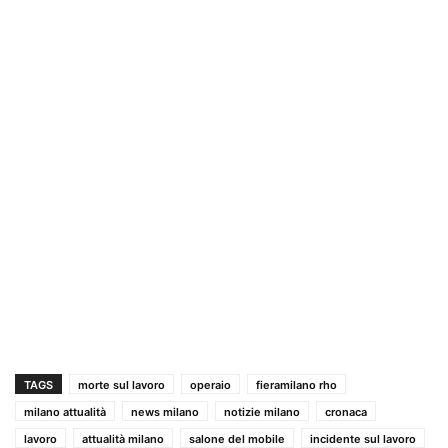
TAGS
morte sul lavoro
operaio
fieramilano rho
milano attualità
news milano
notizie milano
cronaca
lavoro
attualità milano
salone del mobile
incidente sul lavoro