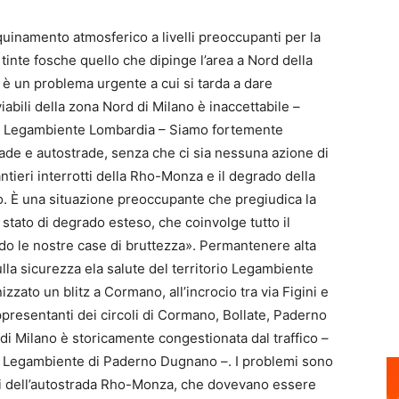
nquinamento atmosferico a livelli preoccupanti per la
 tinte fosche quello che dipinge l’area a Nord della
i è un problema urgente a cui si tarda a dare
viabili della zona Nord di Milano è inaccettabile –
di Legambiente Lombardia – Siamo fortemente
rade e autostrade, senza che ci sia nessuna azione di
ntieri interrotti della Rho-Monza e il degrado della
. È una situazione preoccupante che pregiudica la
o stato di degrado esteso, che coinvolge tutto il
ndo le nostre case di bruttezza». Permantenere alta
 sulla sicurezza ela salute del territorio Legambiente
zato un blitz a Cormano, all’incrocio tra via Figini e
ppresentanti dei circoli di Cormano, Bollate, Paderno
i Milano è storicamente congestionata dal traffico –
lo Legambiente di Paderno Dugnano –. I problemi sono
ori dell’autostrada Rho-Monza, che dovevano essere