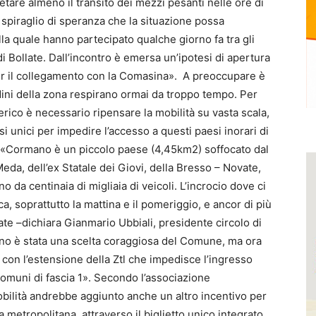
tare almeno il transito dei mezzi pesanti nelle ore di
o spiraglio di speranza che la situazione possa
lla quale hanno partecipato qualche giorno fa tra gli
 Bollate. Dall’incontro è emersa un’ipotesi di apertura
per il collegamento con la Comasina». A preoccupare è
adini della zona respirano ormai da troppo tempo. Per
erico è necessario ripensare la mobilità su vasta scala,
 unici per impedire l’accesso a questi paesi inorari di
 «Cormano è un piccolo paese (4,45km2) soffocato dal
eda, dell’ex Statale dei Giovi, della Bresso – Novate,
da centinaia di migliaia di veicoli. L’incrocio dove ci
, soprattutto la mattina e il pomeriggio, e ancor di più
te –dichiara Gianmario Ubbiali, presidente circolo di
ano è stata una scelta coraggiosa del Comune, ma ora
 con l’estensione della Ztl che impedisce l’ingresso
 Comuni di fascia 1». Secondo l’associazione
mobilità andrebbe aggiunto anche un altro incentivo per
ea metropolitana, attraverso il biglietto unico integrato.