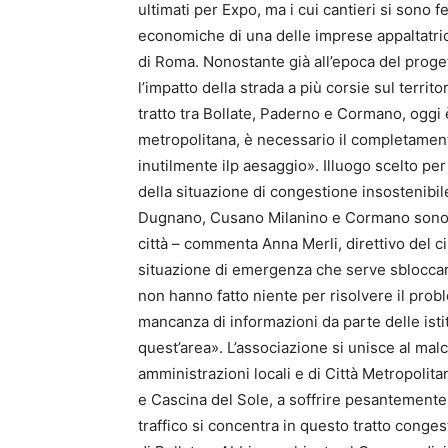
ultimati per Expo, ma i cui cantieri si sono f
economiche di una delle imprese appaltatric
di Roma. Nonostante già all’epoca del progett
l’impatto della strada a più corsie sul terri
tratto tra Bollate, Paderno e Cormano, oggi 
metropolitana, è necessario il completamen
inutilmente ilp aesaggio». Illuogo scelto pe
della situazione di congestione insostenibile
Dugnano, Cusano Milanino e Cormano sono la q
città – commenta Anna Merli, direttivo del 
situazione di emergenza che serve sbloccare
non hanno fatto niente per risolvere il prob
mancanza di informazioni da parte delle istit
quest’area». L’associazione si unisce al mal
amministrazioni locali e di Città Metropolit
e Cascina del Sole, a soffrire pesantement
traffico si concentra in questo tratto cong