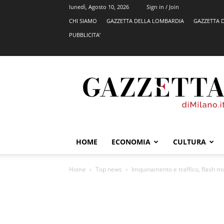
lunedì, Agosto 10, 2026
Sign in / Join
CHI SIAMO
GAZZETTA DELLA LOMBARDIA
GAZZETTA 
PUBBLICITA’
GazzettadiMilano.it
HOME
ECONOMIA
CULTURA
Home
Top news
Imquinamento e traffico, flash 