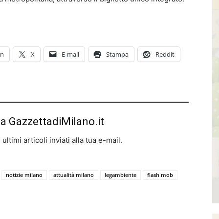
In
X
E-mail
Stampa
Reddit
da GazzettadiMilano.it
ltimi articoli inviati alla tua e-mail.
notizie milano
attualità milano
legambiente
flash mob