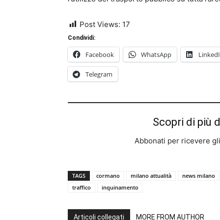
Post Views:
17
Condividi:
Facebook
WhatsApp
Linked
Telegram
Scopri di più 
Abbonati per ricevere gli u
TAGS
cormano
milano attualità
news milano
traffico
inquinamento
Articoli collegati
MORE FROM AUTHOR