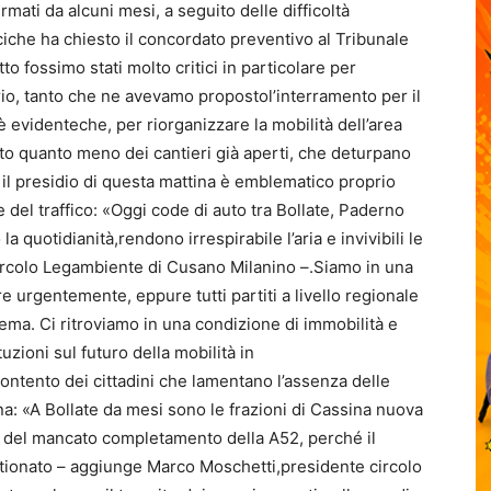
ermati da alcuni mesi, a seguito delle difficoltà
iche ha chiesto il concordato preventivo al Tribunale
o fossimo stati molto critici in particolare per
torio, tanto che ne avevamo propostol’interramento per il
è evidenteche, per riorganizzare la mobilità dell’area
to quanto meno dei cantieri già aperti, che deturpano
r il presidio di questa mattina è emblematico proprio
 del traffico: «Oggi code di auto tra Bollate, Paderno
uotidianità,rendono irrespirabile l’aria e invivibili le
circolo Legambiente di Cusano Milanino –.Siamo in una
 urgentemente, eppure tutti partiti a livello regionale
lema. Ci ritroviamo in una condizione di immobilità e
uzioni sul futuro della mobilità in
contento dei cittadini che lamentano l’assenza delle
ana: «A Bollate da mesi sono le frazioni di Cassina nuova
e del mancato completamento della A52, perché il
estionato – aggiunge Marco Moschetti,presidente circolo