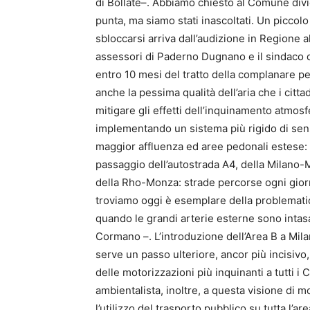
di Bollate–. Abbiamo chiesto al Comune divie
punta, ma siamo stati inascoltati. Un piccol
sbloccarsi arriva dall’audizione in Regione a
assessori di Paderno Dugnano e il sindaco di
entro 10 mesi del tratto della complanare 
anche la pessima qualità dell’aria che i citt
mitigare gli effetti dell’inquinamento atmosf
implementando un sistema più rigido di sensi
maggior affluenza ed aree pedonali estese:
passaggio dell’autostrada A4, della Milano-M
della Rho-Monza: strade percorse ogni giorno 
troviamo oggi è esemplare della problematica
quando le grandi arterie esterne sono intasa
Cormano –. L’introduzione dell’Area B a Mil
serve un passo ulteriore, ancor più incisivo,
delle motorizzazioni più inquinanti a tutti i
ambientalista, inoltre, a questa visione di 
l’utilizzo del trasporto pubblico su tutta l’ar