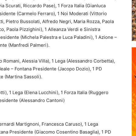
ia Scurati, Riccardo Pase), 1 Forza Italia (Gianluca
idente (Carmelo Ferraro), 1 Noi Moderati (Vittorio
i, Pietro Bussolati, Alfredo Negri, Maria Rozza, Paola
, Paola Pizzighini), 1 Alleanza Verdi e Sinistra
residente (Michela Palestra e Luca Paladini), 1 Azione –
dente (Manfredi Palmeri).
ico Romani, Alessia Villa), 1 Lega (Alessandro Corbetta),
 Ideale – Fontana Presidente (Jacopo Dozio), 1 PD
te (Martina Sassoli).
otti), 1 Lega (Elena Lucchini), 1 Forza Italia (Ruggero
residente (Alessandro Cantoni)
 Bernardi Martignoni, Francesca Caruso), 1 Lega
tana Presidente (Giacomo Cosentino Basaglia), 1 PD