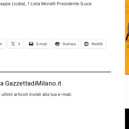
seppe Licata), 1 Lista Moratti Presidente (Luca
In
X
E-mail
Stampa
Reddit
da GazzettadiMilano.it
ltimi articoli inviati alla tua e-mail.