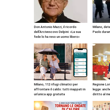
Don Antonio Mazzi, il ricordo
Milano, det
dell’Arcivescovo Delpini: «La sua
Paolo duran
fede lo ha reso un uomo libero»
Milano, 112 rifugi climatici per
Regione Lom
affrontare il caldo: tutti mappati in
legge: anch
un’unica app gratuita
diritto al m