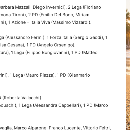
, Barbara Mazzali, Diego Invernici), 2 Lega (Floriano
Simona Tironi), 2 PD (Emilio Del Bono, Miriam
ni), 1 Azione – Italia Viva (Massimo Vizzardi).
Lega (Alessandro Fermi), 1 Forza Italia (Sergio Gaddi), 1
isa Cesana), 1 PD (Angelo Orsenigo).
ntura), 1 Lega (Filippo Bongiovanni), 1 PD (Matteo
rini), 1 Lega (Mauro Piazza), 1 PD (Gianmario
 PD (Roberta Vallacchi).
Beduschi), 1 Lega (Alessandra Cappellari), 1 PD (Marco
ravaglia, Marco Alparone, Franco Lucente, Vittorio Feltri,