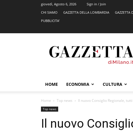
giovedì, Agosto 6, 2026
Sign in / Join
CHI SIAMO
GAZZETTA DELLA LOMBARDIA
GAZZETTA 
PUBBLICITA’
GazzettadiMilano.it
HOME
ECONOMIA
CULTURA
Home
Top news
Il nuovo Consiglio Regionale, tutti g
Top news
Il nuovo Consiglio