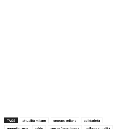
TAGS
attualità milano
cronaca milano
solidarietà
progetto arca
caldo
senza fissa dimora
milano attualità