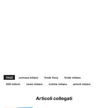
TAGS
cronaca milano
frode fisco
frode milano
300 milioni
news milano
notizie milano
arresti milano
Articoli collegati