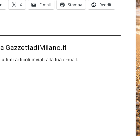
In
X
E-mail
Stampa
Reddit
da GazzettadiMilano.it
ltimi articoli inviati alla tua e-mail.