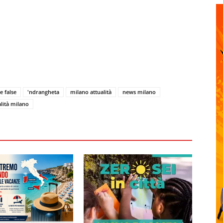
e false
'ndrangheta
milano attualità
news milano
alità milano