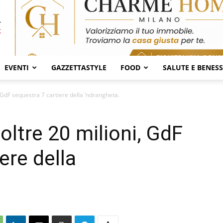
EVENTI
GAZZETTASTYLE
FOOD
SALUTE E BENES
, GdF sequestra 7 cartiere della ‘ndrangheta.
 oltre 20 milioni, GdF
ere della