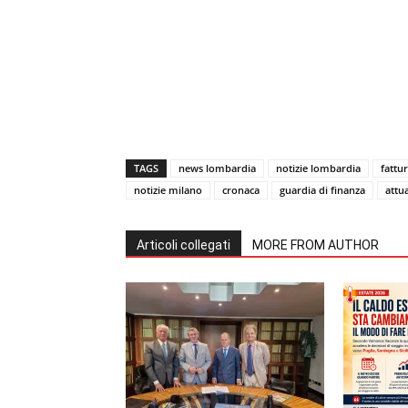
TAGS
news lombardia
notizie lombardia
fattur
notizie milano
cronaca
guardia di finanza
attu
Articoli collegati
MORE FROM AUTHOR