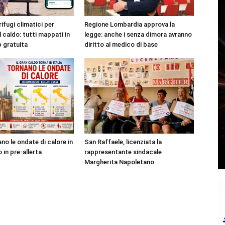
rifugi climatici per
Regione Lombardia approva la
l caldo: tutti mappati in
legge: anche i senza dimora avranno
p gratuita
diritto al medico di base
no le ondate di calore in
San Raffaele, licenziata la
o in pre-allerta
rappresentante sindacale
Margherita Napoletano