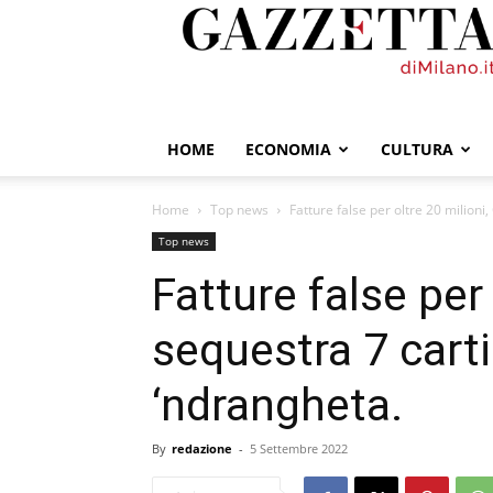
GazzettadiMilano.it
HOME
ECONOMIA
CULTURA
Home
Top news
Fatture false per oltre 20 milioni
Top news
Fatture false per
sequestra 7 carti
‘ndrangheta.
By
redazione
-
5 Settembre 2022