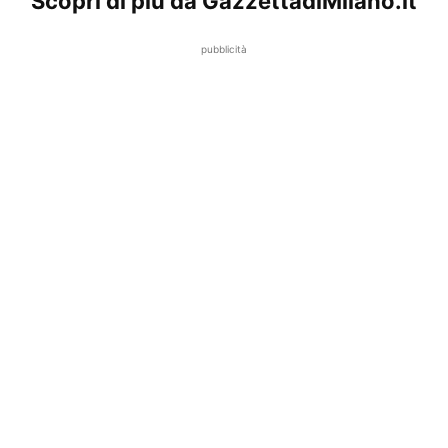
Scopri di più da GazzettadiMilano.it
pubblicità