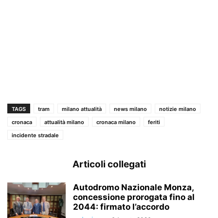
TAGS
tram
milano attualità
news milano
notizie milano
cronaca
attualità milano
cronaca milano
feriti
incidente stradale
Articoli collegati
Autodromo Nazionale Monza,
concessione prorogata fino al
2044: firmato l’accordo