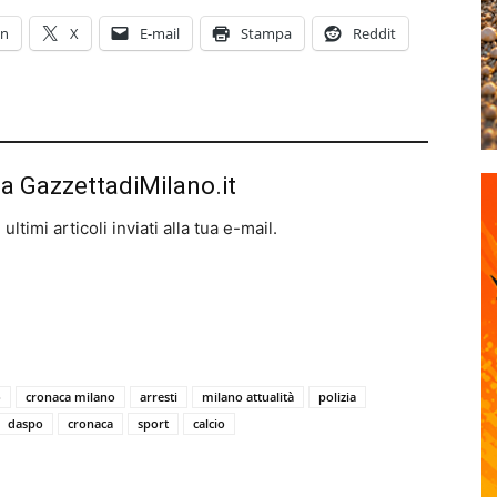
In
X
E-mail
Stampa
Reddit
da GazzettadiMilano.it
ltimi articoli inviati alla tua e-mail.
o
cronaca milano
arresti
milano attualità
polizia
daspo
cronaca
sport
calcio