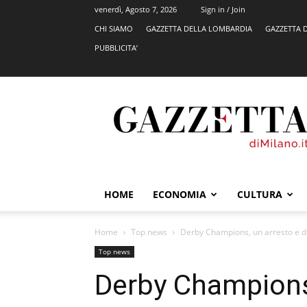
venerdì, Agosto 7, 2026
Sign in / Join
CHI SIAMO
GAZZETTA DELLA LOMBARDIA
GAZZETTA 
PUBBLICITA’
GazzettadiMilano.it
HOME
ECONOMIA
CULTURA
Home
Top news
Derby Champions, un arresto e d
Top news
Derby Champions