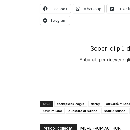
Facebook
WhatsApp
Linked
Telegram
Scopri di più 
Abbonati per ricevere gli u
TAGS
champions league
derby
attualità milan
news milano
questura di milano
notizie milano
Articoli collegati
MORE FROM AUTHOR