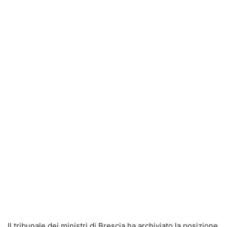
Il tribunale dei ministri di Brescia ha archiviato la posizione