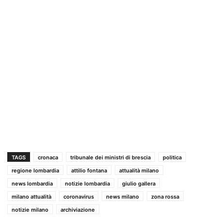
TAGS
cronaca
tribunale dei ministri di brescia
politica
regione lombardia
attilio fontana
attualità milano
news lombardia
notizie lombardia
giulio gallera
milano attualità
coronavirus
news milano
zona rossa
notizie milano
archiviazione