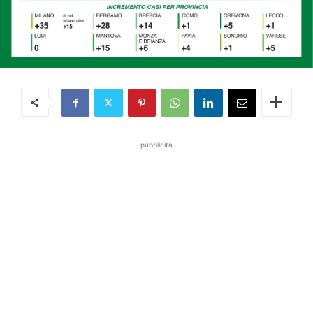
pubblicità