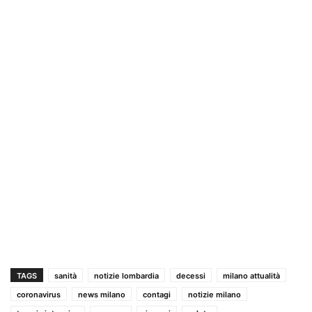
TAGS
sanità
notizie lombardia
decessi
milano attualità
coronavirus
news milano
contagi
notizie milano