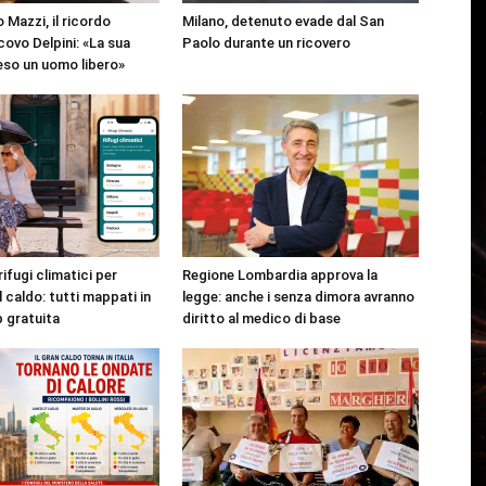
 Mazzi, il ricordo
Milano, detenuto evade dal San
covo Delpini: «La sua
Paolo durante un ricovero
reso un uomo libero»
rifugi climatici per
Regione Lombardia approva la
l caldo: tutti mappati in
legge: anche i senza dimora avranno
p gratuita
diritto al medico di base