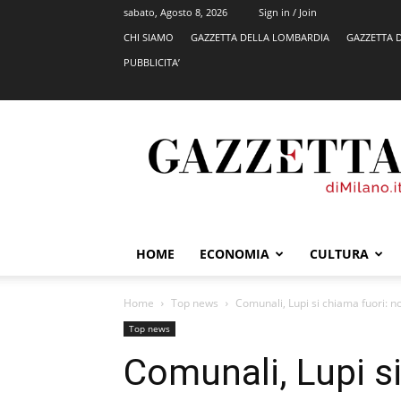
sabato, Agosto 8, 2026
Sign in / Join
CHI SIAMO
GAZZETTA DELLA LOMBARDIA
GAZZETTA 
PUBBLICITA’
GazzettadiMilano.it
HOME
ECONOMIA
CULTURA
Home
Top news
Comunali, Lupi si chiama fuori: n
Top news
Comunali, Lupi s