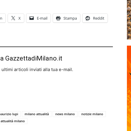
In
X
E-mail
Stampa
Reddit
da GazzettadiMilano.it
ltimi articoli inviati alla tua e-mail.
aurizio lupi
milano attualità
news milano
notizie milano
attualità milano