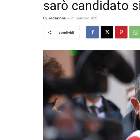
sarò candidato s
By
redazione
-
21 Gennaio 2021
condividi