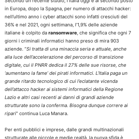
Secondo un recente studio, l’Italia oggi è al secondo posto
in Europa, dopo la Spagna, per numero di attacchi hacker:
nell’ultimo anno i cyber attacchi sono infatti cresciuti del
36% e nel 2021, ogni settimana, l’1,9% delle aziende
italiane è colpito da
ransomware
, che significa che ogni 7
giorni i criminali informatici hanno preso di mira 903
aziende. “
Si tratta di una minaccia seria e attuale, anche
alla luce dell’accelerazione del percorso di transizione
digitale, cui il PNRR dedica il 27% delle sue risorse, che
‘aumentano la fame’ dei pirati informatici. L’Italia paga un
grande ritardo tecnologico di cui l’eclatante vicenda
dell’attacco hacker ai sistemi informatici della Regione
Lazio e altri casi recenti ai danni di grandi aziende
strutturate sono la conferma. Bisogna dunque correre ai
ripari
” continua Luca Manara.
Per enti pubblici e imprese, dalle grandi multinazionali
strutturate alle piccole e medie realtà, la nuova sfida è