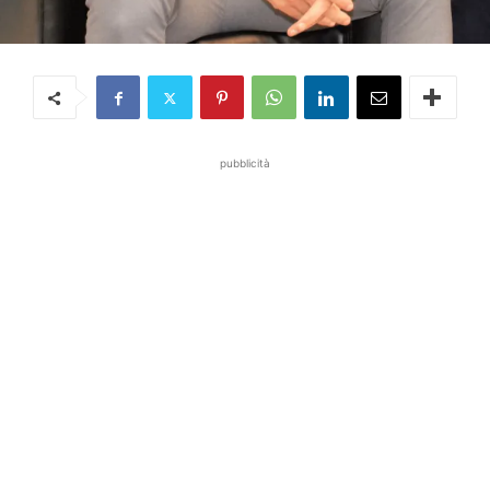
pubblicità