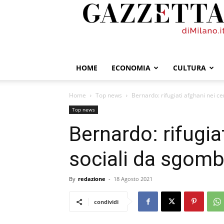
GazzettadiMilano.it
HOME
ECONOMIA
CULTURA
Home
Top news
Bernardo: rifugiati afghani nei c
Top news
Bernardo: rifugia
sociali da sgomb
By
redazione
-
18 Agosto 2021
condividi