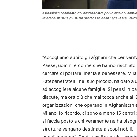
Il possibile candidato del centrodestra per le elezioni comu
referendum sulla giustizia promosso dalla Lega in via Fa
“Accogliamo subito gli afghani che per vent’a
Paese, uomini e donne che hanno rischiato la
cercare di portare libertà e benessere. Milan
Fatebenefratelli, nel suo piccolo, ha dato a 
ad accogliere alcune famiglie. Si pensi in pa
discute, ma ora più che mai tocca anche all’
organizzazioni che operano in Afghanistan e
Milano, lo ricordo, ci sono almeno 15 centr
si faccia posto a chi veramente ne ha bisogno. 
strutture vengano destinate a scopi nobili. 
quest’impegno”. Così Luca Bernardo, candid