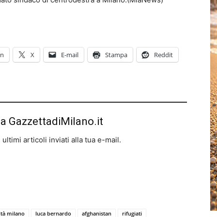
In
X
E-mail
Stampa
Reddit
da GazzettadiMilano.it
ltimi articoli inviati alla tua e-mail.
ità milano
luca bernardo
afghanistan
rifugiati