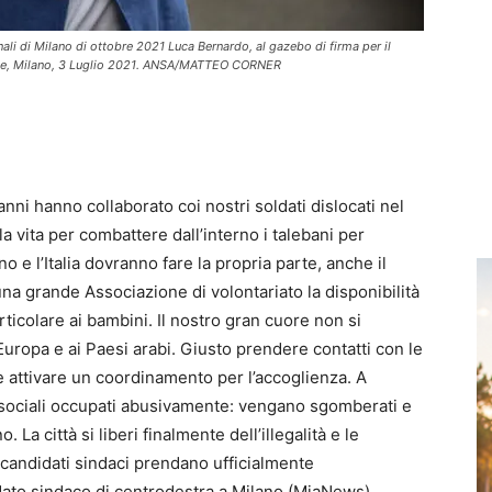
nali di Milano di ottobre 2021 Luca Bernardo, al gazebo di firma per il
uche, Milano, 3 Luglio 2021. ANSA/MATTEO CORNER
nni hanno collaborato coi nostri soldati dislocati nel
 vita per combattere dall’interno i talebani per
o e l’Italia dovranno fare la propria parte, anche il
una grande Associazione di volontariato la disponibilità
rticolare ai bambini. Il nostro gran cuore non si
Europa e ai Paesi arabi. Giusto prendere contatti con le
 attivare un coordinamento per l’accoglienza. A
i sociali occupati abusivamente: vengano sgomberati e
La città si liberi finalmente dell’illegalità e le
I candidati sindaci prendano ufficialmente
ato sindaco di centrodestra a Milano.(MiaNews)