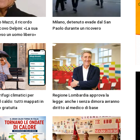
 Mazzi, il ricordo
Milano, detenuto evade dal San
covo Delpini: «La sua
Paolo durante un ricovero
reso un uomo libero»
rifugi climatici per
Regione Lombardia approva la
l caldo: tutti mappati in
legge: anche i senza dimora avranno
p gratuita
diritto al medico di base