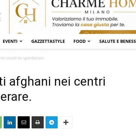
EVENTI
GAZZETTASTYLE
FOOD
SALUTE E BENES
entri sociali da sgomberare.
ti afghani nei centri
erare.