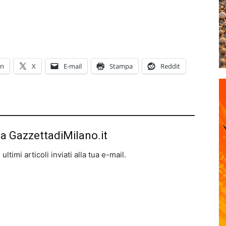
In
X
E-mail
Stampa
Reddit
da GazzettadiMilano.it
ltimi articoli inviati alla tua e-mail.