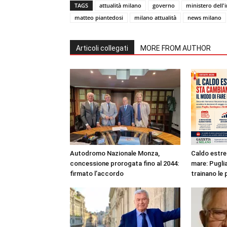
TAGS
attualità milano
governo
ministero dell'
matteo piantedosi
milano attualità
news milano
Articoli collegati
MORE FROM AUTHOR
Autodromo Nazionale Monza,
Caldo estre
concessione prorogata fino al 2044:
mare: Puglia
firmato l’accordo
trainano le 