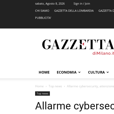
sabato, Agosto 8, 2026
Sign in / Join
CHI SIAMO
GAZZETTA DELLA LOMBARDIA
GAZZETTA 
PUBBLICITA’
GazzettadiMilano.it
HOME
ECONOMIA
CULTURA
Home
Top news
Allarme cybersecurity, attenzion
Top news
Allarme cybersec