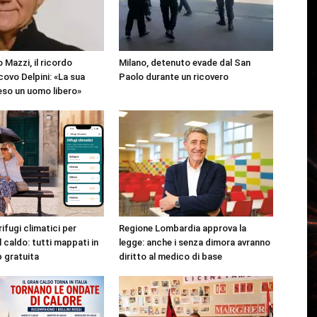
 Mazzi, il ricordo
Milano, detenuto evade dal San
covo Delpini: «La sua
Paolo durante un ricovero
reso un uomo libero»
rifugi climatici per
Regione Lombardia approva la
l caldo: tutti mappati in
legge: anche i senza dimora avranno
p gratuita
diritto al medico di base