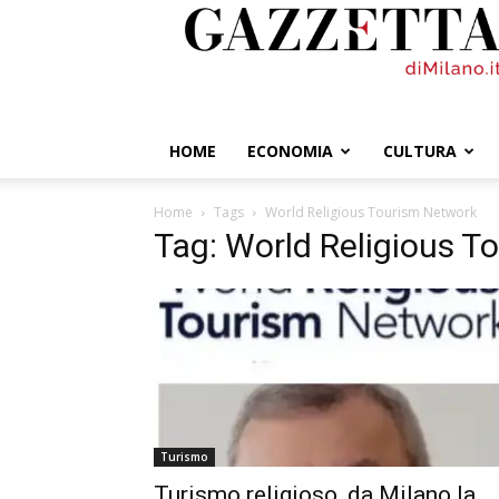
GazzettadiMilano.it
HOME
ECONOMIA
CULTURA
Home
Tags
World Religious Tourism Network
Tag: World Religious T
Turismo
Turismo religioso, da Milano la