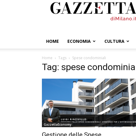
GazzettadiMilano.it
HOME
ECONOMIA
CULTURA
Home
Tags
Spese condominiali
Tag: spese condominial
GazzettaEconomy
Gestione delle Spese