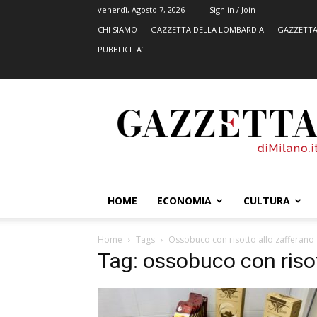
venerdì, Agosto 7, 2026
Sign in / Join
CHI SIAMO
GAZZETTA DELLA LOMBARDIA
GAZZETTA
PUBBLICITA’
GazzettadiMilano.it
HOME
ECONOMIA
CULTURA
Home
Tags
Ossobuco con risotto allo zafferano
Tag: ossobuco con risot